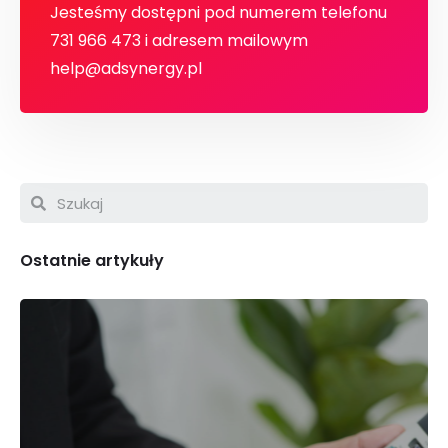
Jesteśmy dostępni pod numerem telefonu
731 966 473 ‬i adresem mailowym
help@adsynergy.pl
Ostatnie artykuły