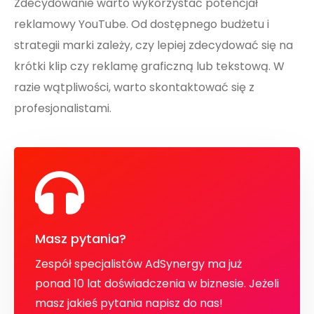
Zdecydowanie warto wykorzystać potencjał
reklamowy YouTube. Od dostępnego budżetu i
strategii marki zależy, czy lepiej zdecydować się na
krótki klip czy reklamę graficzną lub tekstową. W
razie wątpliwości, warto skontaktować się z
profesjonalistami.
Masz pytania?
Zespół specjalistów AdSynergy ma już
ponad 10 lat doświadczenia w biznesie. Jeżeli
masz jakieś pytania napisz do nas!